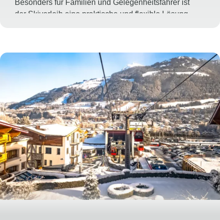
Besonders für Familien und Gelegenheitsfahrer ist
der Skiverleih eine praktische und flexible Lösung.
Für Anfänger und Wiedereinsteiger bieten viele
Wintersportorte zudem Skikurse und
Snowboardkurse für unterschiedliche Alters- und
Leistungsgruppen an. Erfahrene Skilehrer vermitteln
die wichtigsten Techniken und sorgen dafür, dass Sie
schnell Sicherheit auf der Piste gewinnen. Auch
fortgeschrittene Wintersportler können ihre
Fahrtechnik in speziellen Kursen gezielt verbessern
und das Beste aus ihrem Skiurlaub herausholen.