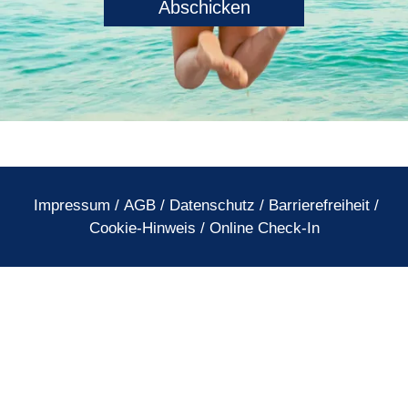
Impressum
/
AGB
/
Datenschutz
/
Barrierefreiheit
/
Cookie-Hinweis
/
Online Check-In
Skiurlaub – Die schönsten Skigebiete
für Ihren Winterurlaub in den Alpen