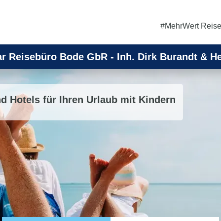
#MehrWert Reis
r Reisebüro Bode GbR - Inh. Dirk Burandt & H
d Hotels für Ihren Urlaub mit Kindern