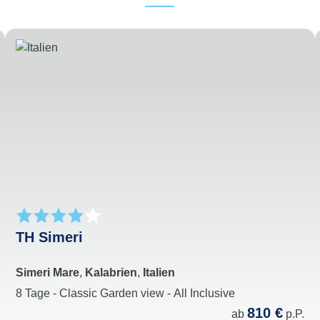
TH Simeri
Simeri Mare
,
Kalabrien
,
Italien
8 Tage - Classic Garden view - All Inclusive
810 €
ab
p.P.