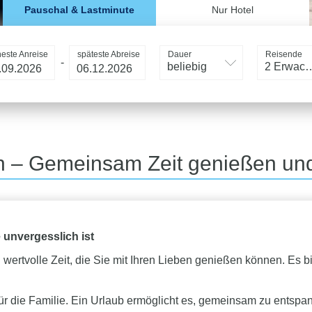
Pauschal & Lastminute
Nur Hotel
heste Anreise
späteste Abreise
Dauer
Reisende
-
beliebig
2 Erwac
en – Gemeinsam Zeit genießen un
 unvergesslich ist
n wertvolle Zeit, die Sie mit Ihren Lieben genießen können. Es
.
it für die Familie. Ein Urlaub ermöglicht es, gemeinsam zu entsp