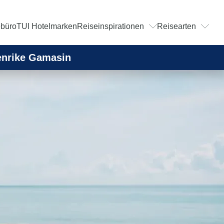
ebüro
TUI Hotelmarken
Reiseinspirationen
Reisearten
enrike Gamasin