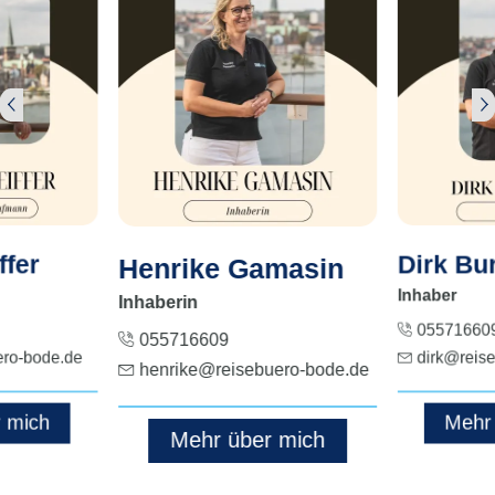
Dirk Bu
ffer
Henrike Gamasin
Inhaber
Inhaberin
05571660
055716609
dirk@reis
ero-bode.de
henrike@reisebuero-bode.de
Mehr
 mich
Mehr über mich