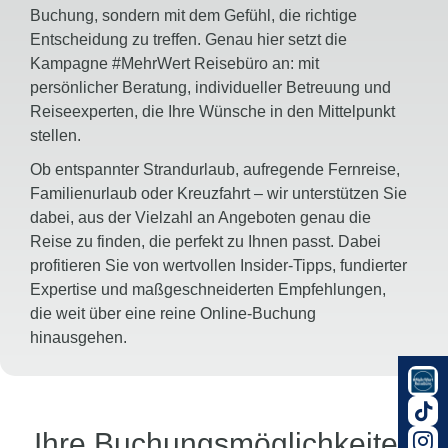
Buchung, sondern mit dem Gefühl, die richtige
Entscheidung zu treffen. Genau hier setzt die
Kampagne #MehrWert Reisebüro an: mit
persönlicher Beratung, individueller Betreuung und
Reiseexperten, die Ihre Wünsche in den Mittelpunkt
stellen.
Ob entspannter Strandurlaub, aufregende Fernreise,
Familienurlaub oder Kreuzfahrt – wir unterstützen Sie
dabei, aus der Vielzahl an Angeboten genau die
Reise zu finden, die perfekt zu Ihnen passt. Dabei
profitieren Sie von wertvollen Insider-Tipps, fundierter
Expertise und maßgeschneiderten Empfehlungen,
die weit über eine reine Online-Buchung
hinausgehen.
Genießen Sie die Sicherheit eines persönlichen
Ansprechpartners, der Sie von der Reiseplanung bis
zur Rückkehr begleitet. Entdecken Sie den MehrWert
Ihre Buchungsmöglichkeiten
eines Reisebüros und erleben Sie, wie aus