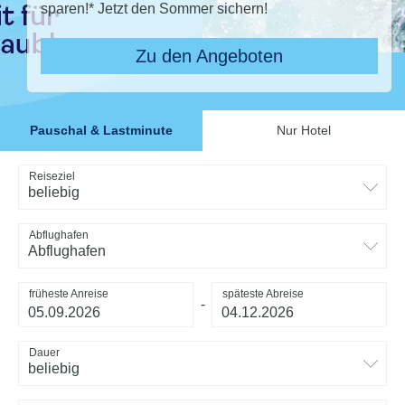
sparen!* Jetzt den Sommer sichern!
Zu den Angeboten
Pauschal & Lastminute
Nur Hotel
Reiseziel
beliebig
Abflughafen
Abflughafen
früheste Anreise
späteste Abreise
-
Dauer
beliebig