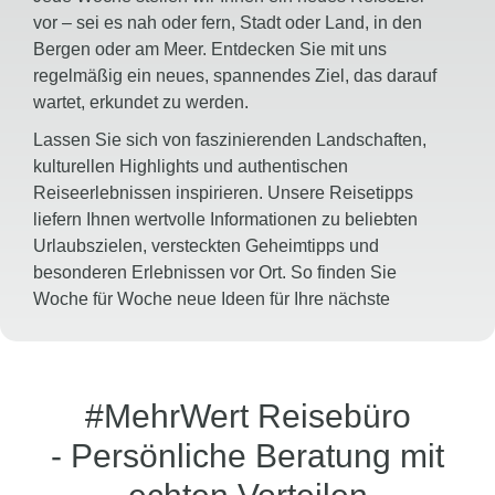
vor – sei es nah oder fern, Stadt oder Land, in den
Bergen oder am Meer. Entdecken Sie mit uns
regelmäßig ein neues, spannendes Ziel, das darauf
wartet, erkundet zu werden.
Lassen Sie sich von faszinierenden Landschaften,
kulturellen Highlights und authentischen
Reiseerlebnissen inspirieren. Unsere Reisetipps
liefern Ihnen wertvolle Informationen zu beliebten
Urlaubszielen, versteckten Geheimtipps und
besonderen Erlebnissen vor Ort. So finden Sie
Woche für Woche neue Ideen für Ihre nächste
Auszeit und entdecken vielleicht schon heute Ihr
nächstes Traumziel.
#MehrWert Reisebüro
Zum Reisetipp der Woche
- Persönliche Beratung mit