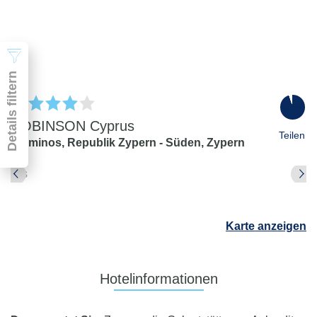
2 Erwachsene
Suchen
Details filtern
95
%
ROBINSON Cyprus
Teilen
Alaminos,
Republik Zypern - Süden,
Zypern
Pauschal & Lastminute
Nur Hotel
Abflughafen
Karte anzeigen
Abflughafen
Zielflughafen
beliebig
Hotelinformationen
früheste
späteste
-
Anreise
Abreise