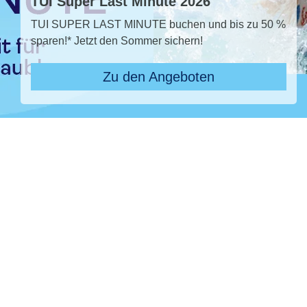
TUI Super Last Minute 2026
TUI SUPER LAST MINUTE buchen und bis zu 50 %
sparen!* Jetzt den Sommer sichern!
Zu den Angeboten
Pauschal & Lastminute
Nur Hotel
Reiseziel
ROBINSON Cyprus, ROBINSON Cyprus
Abflughafen
28 ausgewählt
früheste
späteste
-
Anreise
Abreise
Dauer
beliebig
Reisende