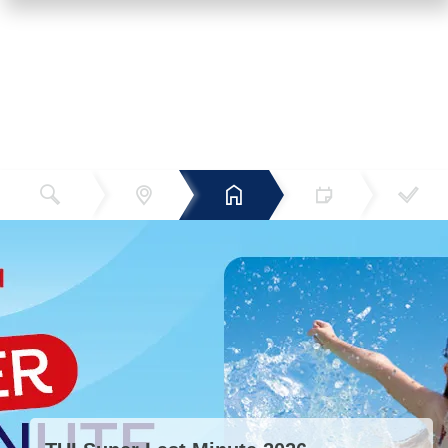
Reiseziel
Hotels
Termin
Buchen
Bestätigun
und Preise
g